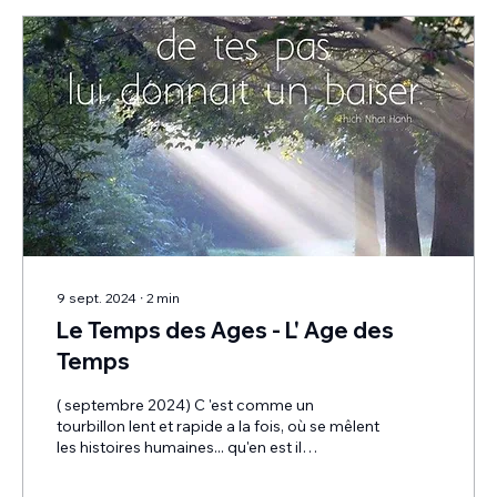
masque-personnage et des...
9 sept. 2024
∙
2
min
Le Temps des Ages - L' Age des
Temps
( septembre 2024) C 'est comme un
tourbillon lent et rapide a la fois, où se mêlent
les histoires humaines... qu'en est il
réellement de cette histoire de Temps ? La
perception humaine modélise et forme des