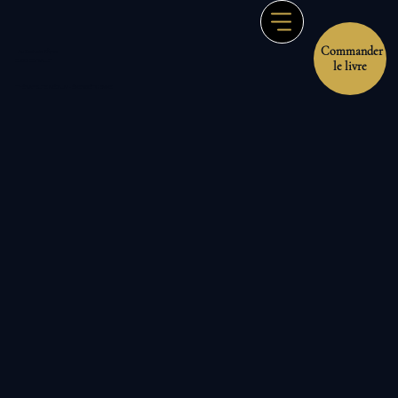
Commander
Au Soin de l'Âme
ELODIE BRAULT
le livre
THÉRAPEUTE MÉDIUM - ÉNERGÉTICIENNE