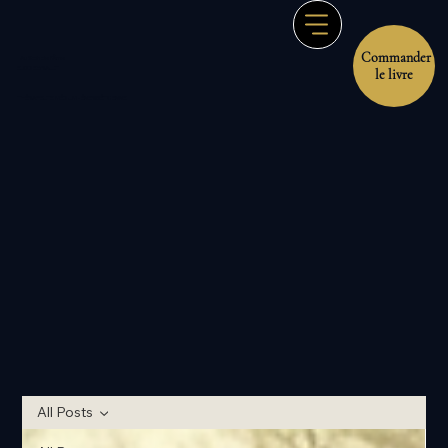
Commander
Au Soin de l'Âme
ELODIE BRAULT
le livre
THÉRAPEUTE MÉDIUM - ÉNERGÉTICIENNE
All Posts