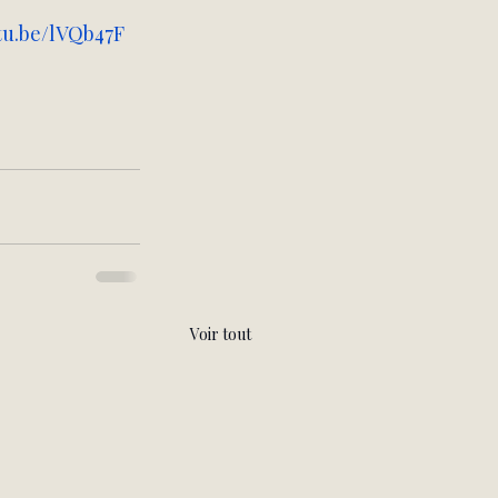
utu.be/lVQb47F
Voir tout