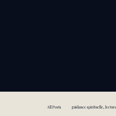
Au Soin de l'Âme
ELODIE BRAULT
THÉRAPEUTE MÉDIUM - 
All Posts
guidance spirituelle, lectur