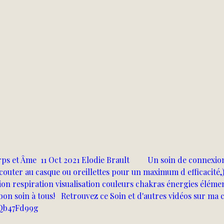
 et Âme  11 Oct 2021 Elodie Brault         Un soin de connexio
à écouter au casque ou oreillettes pour un maximum d efficacité,
on respiration visualisation couleurs chakras énergies éléme
bon soin à tous!   Retrouvez ce Soin et d'autres vidéos sur ma 
lVQb47Fd99g