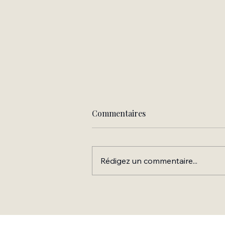
Commentaires
Rédigez un commentaire...
Extrait de mon prochain
livre "La scintillance d'une
âme, petit guide de survie