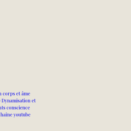
n corps et âme 
) Dynamisation et 
nts conscience 
chaîne youtube 