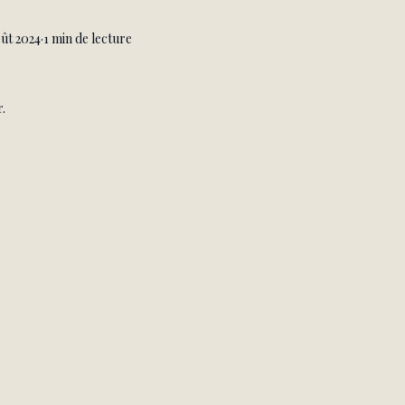
oût 2024
1 min de lecture
r.