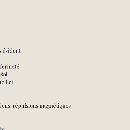
s évident
 fermeté
 Soi
ne Loi
tions-répulsions magnétiques
ote