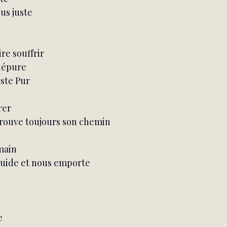
lus juste
ire souffrir
t épure
este Pur
rer
rouve toujours son chemin
main
 guide et nous emporte
e