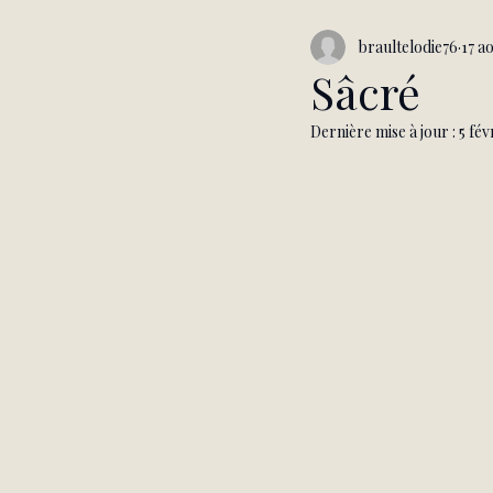
braultelodie76
17 a
Sâcré
Dernière mise à jour :
5 fév