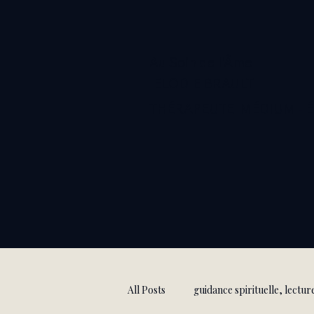
Au Soin de l'Âme
ELODIE BRAULT
THÉRAPEUTE MÉDIUM - 
All Posts
guidance spirituelle, lectur