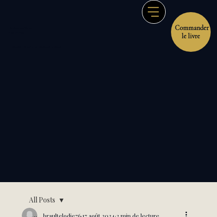
Commander
Au Soin de l'Âme
ELODIE BRAULT
le livre
THÉRAPEUTE MÉDIUM - ÉNERGÉTICIENNE
All Posts
braultelodie76
17 août 2024
2 min de lecture