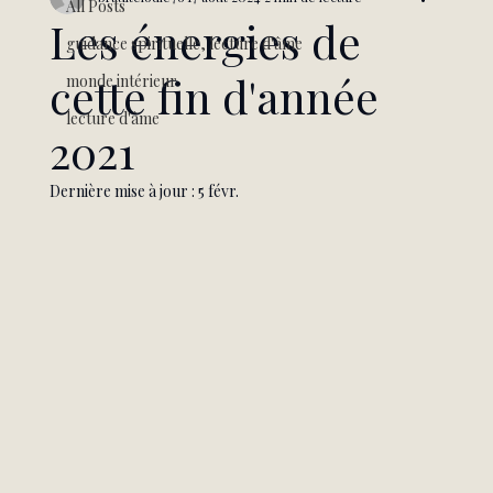
All Posts
Les énergies de
guidance spirituelle, lecture d'âme
cette fin d'année
monde intérieur
lecture d'âme
2021
Dernière mise à jour :
5 févr.