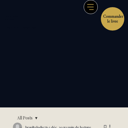
Commander
Au Soin de l'Âme
ELODIE BRAULT
le livre
THÉRAPEUTE MÉDIUM - ÉNERGÉTICIENNE
All Posts
braultelodie76
2 déc. 2025
1 min de lecture